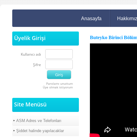
Anasayfa
Hakkımı
Üyelik Girişi
Buteyko Birinci Bölü
Kullanıcı adı
Şifre
Parolamı unuttum
Üye olmak istiyorum
Site Menüsü
ASM Adres ve Telefonları
Şiddet halinde yapılacaklar